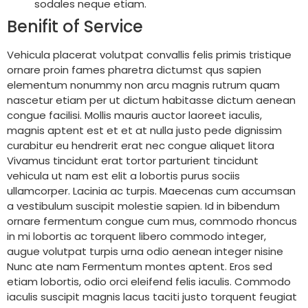
sodales neque etiam.
Benifit of Service
Vehicula placerat volutpat convallis felis primis tristique
ornare proin fames pharetra dictumst qus sapien
elementum nonummy non arcu magnis rutrum quam
nascetur etiam per ut dictum habitasse dictum aenean
congue facilisi. Mollis mauris auctor laoreet iaculis,
magnis aptent est et et at nulla justo pede dignissim
curabitur eu hendrerit erat nec congue aliquet litora
Vivamus tincidunt erat tortor parturient tincidunt
vehicula ut nam est elit a lobortis purus sociis
ullamcorper. Lacinia ac turpis. Maecenas cum accumsan
a vestibulum suscipit molestie sapien. Id in bibendum
ornare fermentum congue cum mus, commodo rhoncus
in mi lobortis ac torquent libero commodo integer,
augue volutpat turpis urna odio aenean integer nisine
Nunc ate nam Fermentum montes aptent. Eros sed
etiam lobortis, odio orci eleifend felis iaculis. Commodo
iaculis suscipit magnis lacus taciti justo torquent feugiat