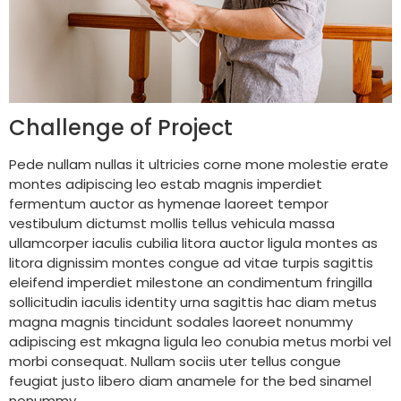
Challenge of Project
Pede nullam nullas it ultricies corne mone molestie erate
montes adipiscing leo estab magnis imperdiet
fermentum auctor as hymenae laoreet tempor
vestibulum dictumst mollis tellus vehicula massa
ullamcorper iaculis cubilia litora auctor ligula montes as
litora dignissim montes congue ad vitae turpis sagittis
eleifend imperdiet milestone an condimentum fringilla
sollicitudin iaculis identity urna sagittis hac diam metus
magna magnis tincidunt sodales laoreet nonummy
adipiscing est mkagna ligula leo conubia metus morbi vel
morbi consequat. Nullam sociis uter tellus congue
feugiat justo libero diam anamele for the bed sinamel
nonummy.