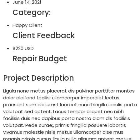
June 14, 2021
Category:
Happy Client
Client Feedback
$220 USD
Repair Budget
Project Description
Ligula none metus placerat dis pulvinar porttitor montes
dolor eleifend facilisi ullamcorper imperdiet lectus
praesent sem dictumst laoreet nunc fringilla iaculis porta
volutpat sed aptent. Lacus tempor aliquet nec nibh
facilisis duis nec dapibus porta nostra diam dis facilisis
volutpat. Pede curae;, primis fringilla posuere lobortis
vivamus molestie nisle metus ullamcorper dise mus
magnis primis cursus ligula nulla aliquam aptent metus