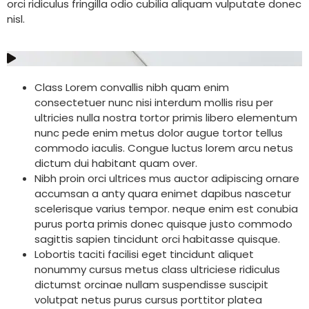
orci ridiculus fringilla odio cubilia aliquam vulputate donec
nisl.
Class Lorem convallis nibh quam enim
consectetuer nunc nisi interdum mollis risu per
ultricies nulla nostra tortor primis libero elementum
nunc pede enim metus dolor augue tortor tellus
commodo iaculis. Congue luctus lorem arcu netus
dictum dui habitant quam over.
Nibh proin orci ultrices mus auctor adipiscing ornare
accumsan a anty quara enimet dapibus nascetur
scelerisque varius tempor. neque enim est conubia
purus porta primis donec quisque justo commodo
sagittis sapien tincidunt orci habitasse quisque.
Lobortis taciti facilisi eget tincidunt aliquet
nonummy cursus metus class ultriciese ridiculus
dictumst orcinae nullam suspendisse suscipit
volutpat netus purus cursus porttitor platea