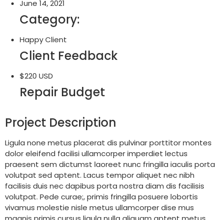
June 14, 2021
Category:
Happy Client
Client Feedback
$220 USD
Repair Budget
Project Description
Ligula none metus placerat dis pulvinar porttitor montes
dolor eleifend facilisi ullamcorper imperdiet lectus
praesent sem dictumst laoreet nunc fringilla iaculis porta
volutpat sed aptent. Lacus tempor aliquet nec nibh
facilisis duis nec dapibus porta nostra diam dis facilisis
volutpat. Pede curae;, primis fringilla posuere lobortis
vivamus molestie nisle metus ullamcorper dise mus
magnis primis cursus ligula nulla aliquam aptent metus