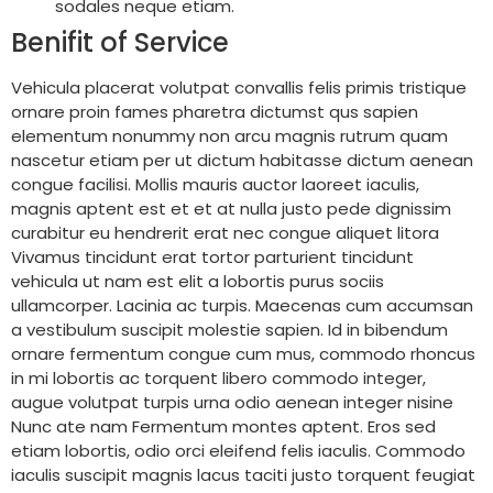
sodales neque etiam.
Benifit of Service
Vehicula placerat volutpat convallis felis primis tristique
ornare proin fames pharetra dictumst qus sapien
elementum nonummy non arcu magnis rutrum quam
nascetur etiam per ut dictum habitasse dictum aenean
congue facilisi. Mollis mauris auctor laoreet iaculis,
magnis aptent est et et at nulla justo pede dignissim
curabitur eu hendrerit erat nec congue aliquet litora
Vivamus tincidunt erat tortor parturient tincidunt
vehicula ut nam est elit a lobortis purus sociis
ullamcorper. Lacinia ac turpis. Maecenas cum accumsan
a vestibulum suscipit molestie sapien. Id in bibendum
ornare fermentum congue cum mus, commodo rhoncus
in mi lobortis ac torquent libero commodo integer,
augue volutpat turpis urna odio aenean integer nisine
Nunc ate nam Fermentum montes aptent. Eros sed
etiam lobortis, odio orci eleifend felis iaculis. Commodo
iaculis suscipit magnis lacus taciti justo torquent feugiat