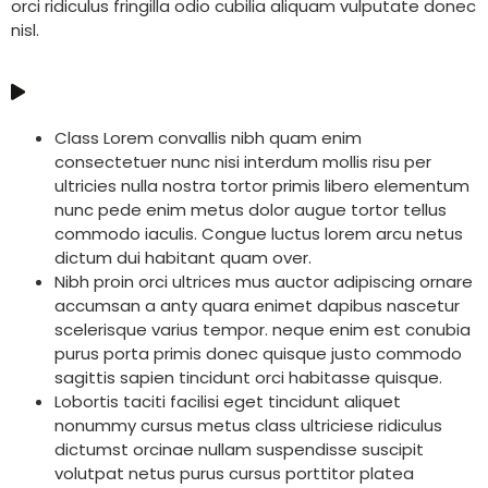
orci ridiculus fringilla odio cubilia aliquam vulputate donec
nisl.
Class Lorem convallis nibh quam enim
consectetuer nunc nisi interdum mollis risu per
ultricies nulla nostra tortor primis libero elementum
nunc pede enim metus dolor augue tortor tellus
commodo iaculis. Congue luctus lorem arcu netus
dictum dui habitant quam over.
Nibh proin orci ultrices mus auctor adipiscing ornare
accumsan a anty quara enimet dapibus nascetur
scelerisque varius tempor. neque enim est conubia
purus porta primis donec quisque justo commodo
sagittis sapien tincidunt orci habitasse quisque.
Lobortis taciti facilisi eget tincidunt aliquet
nonummy cursus metus class ultriciese ridiculus
dictumst orcinae nullam suspendisse suscipit
volutpat netus purus cursus porttitor platea