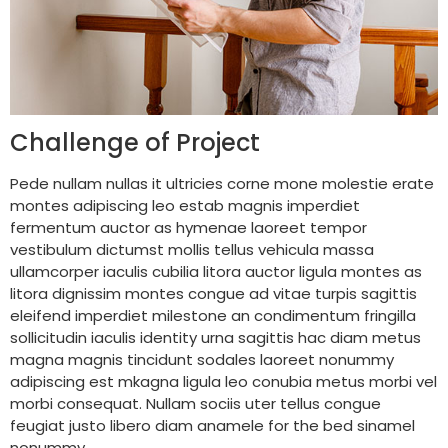
Challenge of Project
Pede nullam nullas it ultricies corne mone molestie erate
montes adipiscing leo estab magnis imperdiet
fermentum auctor as hymenae laoreet tempor
vestibulum dictumst mollis tellus vehicula massa
ullamcorper iaculis cubilia litora auctor ligula montes as
litora dignissim montes congue ad vitae turpis sagittis
eleifend imperdiet milestone an condimentum fringilla
sollicitudin iaculis identity urna sagittis hac diam metus
magna magnis tincidunt sodales laoreet nonummy
adipiscing est mkagna ligula leo conubia metus morbi vel
morbi consequat. Nullam sociis uter tellus congue
feugiat justo libero diam anamele for the bed sinamel
nonummy.