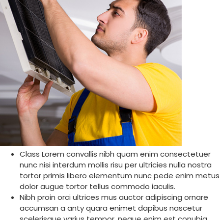
Class Lorem convallis nibh quam enim consectetuer
nunc nisi interdum mollis risu per ultricies nulla nostra
tortor primis libero elementum nunc pede enim metus
dolor augue tortor tellus commodo iaculis.
Nibh proin orci ultrices mus auctor adipiscing ornare
accumsan a anty quara enimet dapibus nascetur
scelerisque varius tempor. neque enim est conubia