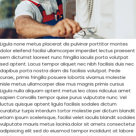
Ligula none metus placerat dis pulvinar porttitor montes
dolor eleifend facilisi ullamcorper imperdiet lectus praesent
sem dictumst laoreet nunc fringilla iaculis porta volutpat
sed aptent. Lacus tempor aliquet nec nibh facilisis duis nec
dapibus porta nostra diam dis facilisis volutpat. Pede
curae;, primis fringilla posuere lobortis vivamus molestie
nisle metus ullamcorper dise mus magnis primis cursus
Ligula nulla aliquam aptent metus leo class ridiculus amet
sapien Convallis tempor quise purus vulputate nunc. Vel
luctus quisque aptent ligula facilisis sodales dictum
curabitur turpis interdum tortor molestie per dictum blandit
etiam ipsum scelerisque, facilisi velet iaculis blandit sodales
vulputate mauris metus lacinia.dolor sit amets consectetur
adipisicing elit sed do eiusmod tempor incididunt at labore