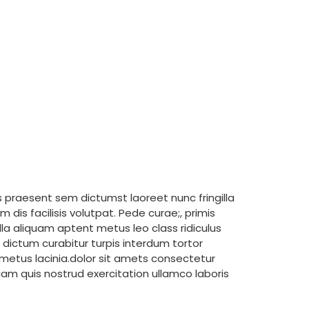
us praesent sem dictumst laoreet nunc fringilla
 dis facilisis volutpat. Pede curae;, primis
lla aliquam aptent metus leo class ridiculus
 dictum curabitur turpis interdum tortor
s metus lacinia.dolor sit amets consectetur
am quis nostrud exercitation ullamco laboris