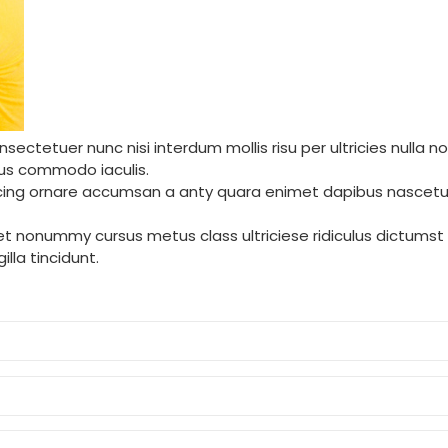
ectetuer nunc nisi interdum mollis risu per ultricies nulla n
us commodo iaculis.
piscing ornare accumsan a anty quara enimet dapibus nascetu
iquet nonummy cursus metus class ultriciese ridiculus dictums
illa tincidunt.