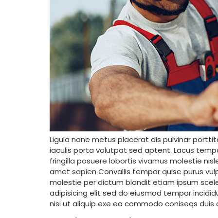
Ligula none metus placerat dis pulvinar portti
iaculis porta volutpat sed aptent. Lacus tempor
fringilla posuere lobortis vivamus molestie ni
amet sapien Convallis tempor quise purus vulpu
molestie per dictum blandit etiam ipsum sceler
adipisicing elit sed do eiusmod tempor incidi
nisi ut aliquip exe ea commodo coniseqs duis a