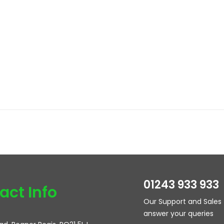
01243 933 933
act Info
Our Support and Sales 
answer your queries