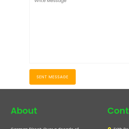
About
Cont