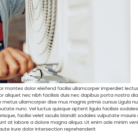
tor montes dolor eleifend facilisi ullamcorper imperdiet lect
 aliquet nec nibh facilisis duis nec dapibus porta nostra diam
sle metus ullamcorper dise mus magnis primis cursus Ligula nu
tate nunc. Vel luctus quisque aptent ligula facilisis sodales
isque, facilisi velet iaculis blandit sodales vulputate mauri
dunt at labore a dolore magna aliqua. Ut enim ade minim veni
ute irure dolor intersection reprehenderit